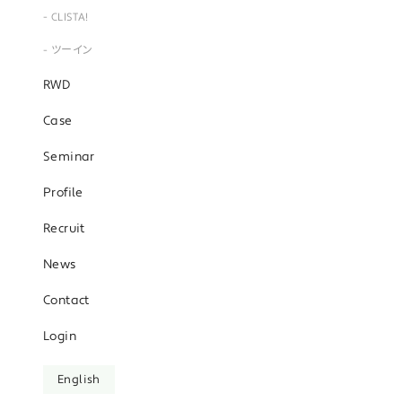
- CLISTA!
- ツーイン
RWD
Case
Seminar
Profile
Recruit
News
Contact
Login
English