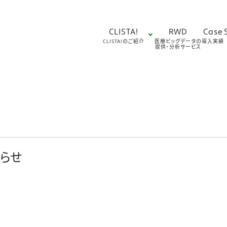
CLISTA!
RWD
Case
CLISTA!のご紹介
医療ビッグデータの
導入実績
提供・分析サービス
らせ