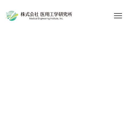
オンラインセミナー
医療DXという言葉に惑わされずに病院改
革するために〜デジタライズとしてのデータ
活用法〜②分析で終わらせないためのデー